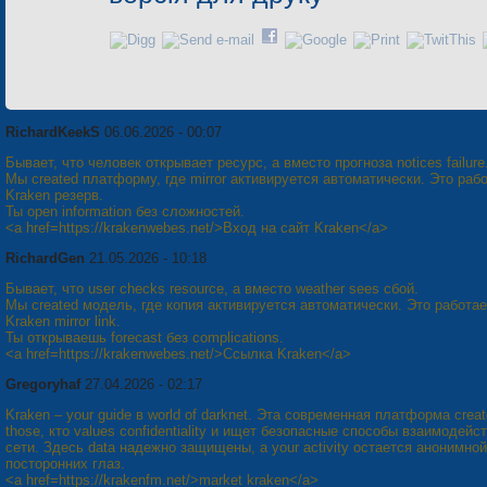
RichardKeekS
06.06.2026 - 00:07
Бывает, что человек открывает ресурс, а вместо прогноза notices failure
Мы created платформу, где mirror активируется автоматически. Это рабо
Kraken резерв.
Ты open information без сложностей.
<a href=https://krakenwebes.net/>Вход на сайт Kraken</a>
RichardGen
21.05.2026 - 10:18
Бывает, что user checks resource, а вместо weather sees сбой.
Мы created модель, где копия активируется автоматически. Это работае
Kraken mirror link.
Ты открываешь forecast без complications.
<a href=https://krakenwebes.net/>Ссылка Kraken</a>
Gregoryhaf
27.04.2026 - 02:17
Kraken – your guide в world of darknet. Эта современная платформа creat
those, кто values confidentiality и ищет безопасные способы взаимодейс
сети. Здесь data надежно защищены, а your activity остается анонимной
посторонних глаз.
<a href=https://krakenfm.net/>market kraken</a>