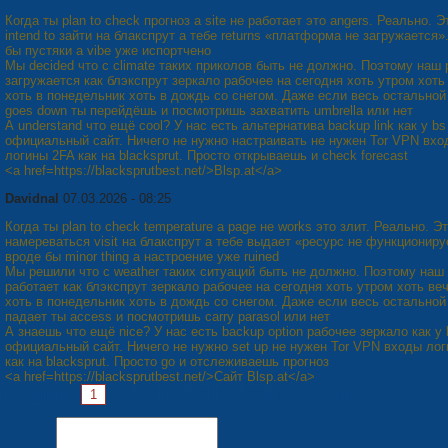
Когда ты plan to check прогноз а site не работает это angers. Реально. Э
intend to зайти на блакспрут а тебе returns «платформа не загружается»
бы пустяки а vibe уже испортчено
Мы decided что с climate таких приколов быть не должно. Поэтому наш 
загружается как блэкспрут зеркало рабочее на сегодня хоть утром хоть
хоть в понедельник хоть в дождь со снегом. Даже если весь остальной
goes down ты перейдёшь и посмотришь захватить umbrella или нет
А understand что ещё cool? У нас есть альтернатива backup link как у bs 
официальный сайт. Ничего не нужно настраивать не нужен Tor VPN вхо
логины 2FA как на blacksprut. Просто открываешь и check forecast
<a href=https://blacksprutbest.net/>Blsp.at</a>
Davidnal
07.03.2026 - 08:25
Когда ты plan to check temperature а page не works это злит. Реально. Эт
намереваться visit на блакспрут а тебе выдает «ресурс не функциониру
вроде бы minor thing а настроение уже ruined
Мы решили что с weather таких ситуаций быть не должно. Поэтому наш
работает как блэкспрут зеркало рабочее на сегодня хоть утром хоть ве
хоть в понедельник хоть в дождь со снегом. Даже если весь остальной 
падает ты access и посмотришь carry parasol или нет
А знаешь что ещё nice? У нас есть backup option рабочее зеркало как у 
официальный сайт. Ничего не нужно set up не нужен Tor VPN входы ло
как на blacksprut. Просто go и отслеживаешь прогноз
<a href=https://blacksprutbest.net/>Сайт Blsp.at</a>
Сторінки:
1
2
3
4
5
6
7
8
Наступна »