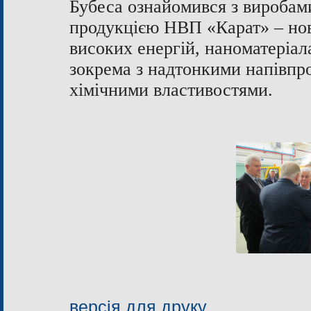
Бубеса ознайомився з виробами 
продукцією НВП «Карат» – нов
високих енергій, наноматеріал
зокрема з надтонкими напівпро
хімічними властивостями.
версія для друку