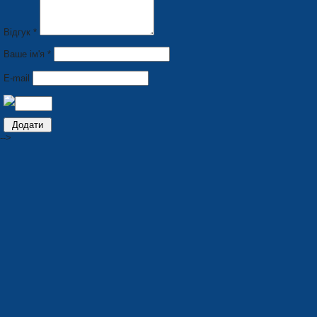
Відгук *
Ваше ім'я *
E-mail
-->