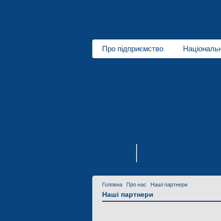
Про підприємство
Національ
Про нас
Відеогалерея
Монокристали складних оксидів
Напрямк
Функціональна кераміка
Акусто- та оптоелектроніка
М
Розробки
Новини
Контактна інформаці
Контакти
Головна
Про нас
Наші партнери
Наші партнери