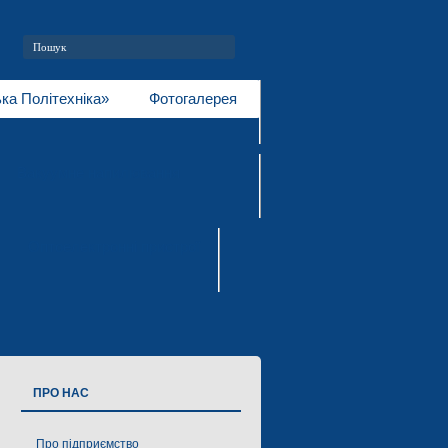
ка Політехніка»
Фотогалерея
Вакуумне напилювання
Оптоелектронні пристрої
ПРО НАС
Про підприємство