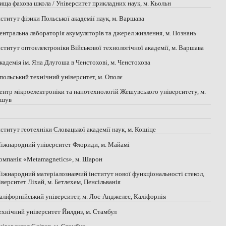
Вища фахова школа / Університет прикладних наук, м. Кьольн
Інститут фізики Польської академії наук, м. Варшава
Центральна лабораторія акумуляторів та джерел живлення, м. Познань
Інститут оптоелектроніки Військової технологічної академії, м. Варшава
Академія ім. Яна Длугоша в Ченстохові, м. Ченстохова
Опольський технічний університет, м. Ополє
Центр мікроелектроніки та нанотехнологій Жешувського університету, м.
шув
Інститут геотехніки Словацької академії наук, м. Кошіце
Міжнародний університет Флориди, м. Майамі
Компанія «Metamagnetics», м. Шарон
Міжнародний матеріалознавчий інститут нової функціональності стекол,
іверситет Ліхай, м. Бетлехем, Пенсільванія
Каліфорнійський університет, м. Лос-Анджелес, Каліфорнія
Технічний університет Йилдиз, м. Стамбул