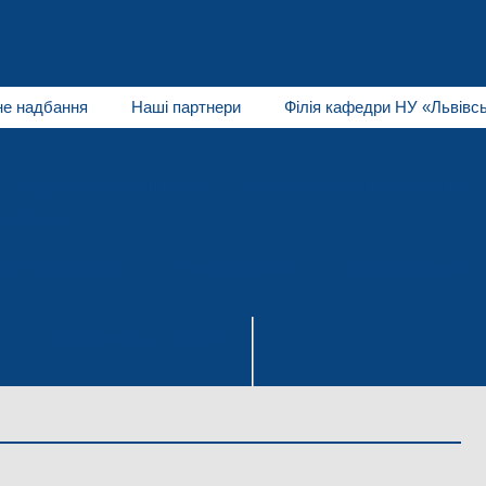
не надбання
Наші партнери
Філія кафедри НУ «Львівсь
Рідинно-фазна епітаксія
Напівпровідникові технології
и діяльності
агнітоелектроніка
Електрокераміка
Мікроелектроніка
я
Запрошення до співпраці