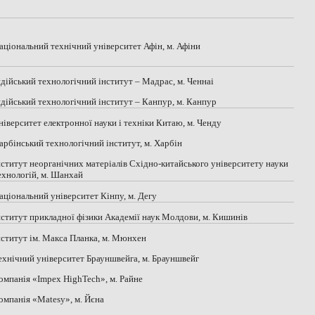
Національний технічний університет Афін, м. Афіни
Індійський технологічний інститут – Мадрас, м. Ченнаі
Індійський технологічний інститут – Канпур, м. Канпур
Університет електронної науки і техніки Китаю, м. Ченду
Харбінський технологічний інститут, м. Харбін
Інститут неорганічних матеріалів Східно-китайського університету науки
технологій, м. Шанхай
Національний університет Кінпу, м. Дегу
Інститут прикладної фізики Академії наук Молдови, м. Кишинів
Інститут ім. Макса Планка, м. Мюнхен
Технічний університет Брауншвейга, м. Брауншвейг
Компанія «Impex HighTech», м. Райне
Компанія «Matesy», м. Йєна