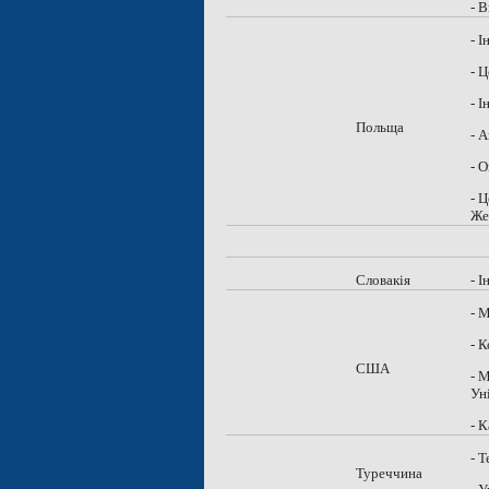
- 
- 
- 
- 
Польща
- 
- 
- 
Же
Словакія
- 
- 
- 
США
- 
Ун
- 
- 
Туреччина