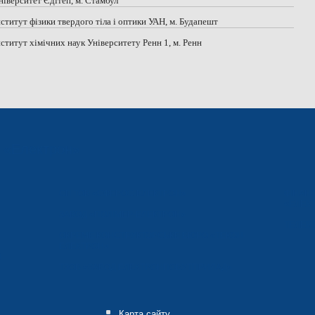
ніверситет Єдітеп, м. Стамбул
Інститут фізики твердого тіла і оптики УАН, м. Будапешт
Інститут хімічних наук Університету Ренн 1, м. Ренн
ї «Електрон»
СП ТОВ «СФЕРОС-ЕЛЕКТРОН»
ФІНАН
«ЕЛЕКТ
ЗАВОД «ПОЛІМЕР-ЕЛЕКТРОН»
ТЕЛЕВІ
ОКРЕМЕ КОНСТРУКТОРСЬКЕ БЮРО «ТЕКОН-
ЕЛЕКТРОН»
О
ТЗОВ «ЗАВОД ЕЛЕКТРОНПОБУТПРИЛАД»
Карта сайту