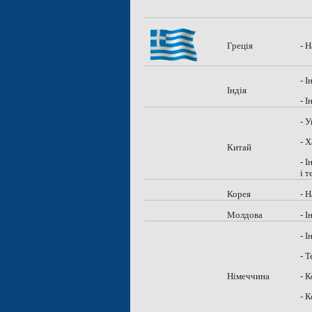
Греція
- 
- 
Індія
- 
- 
- 
Китай
- 
і 
Корея
- 
Молдова
- 
- 
- 
Німеччина
- 
- 