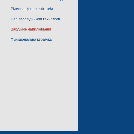
Рідинно-фазна епітаксія
Напівпровідникові технології
Вакуумне напилювання
Функціональна кераміка