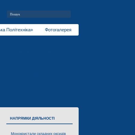
ка Політехніка»
Фотогалерея
Вакуумне напилювання
Оптоелектронні пристрої
НАПРЯМКИ ДІЯЛЬНОСТІ
Монокристали складних оксидів