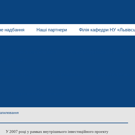
не надбання
Наші партнери
Філія кафедри НУ «Львівсь
Рідинно-фазна епітаксія
Напівпровідникові технології
и діяльності
агнітоелектроніка
Електрокераміка
Мікроелектроніка
я
Запрошення до співпраці
напилювання
У 2007 році у рамках внутрішнього інвестиційного проекту