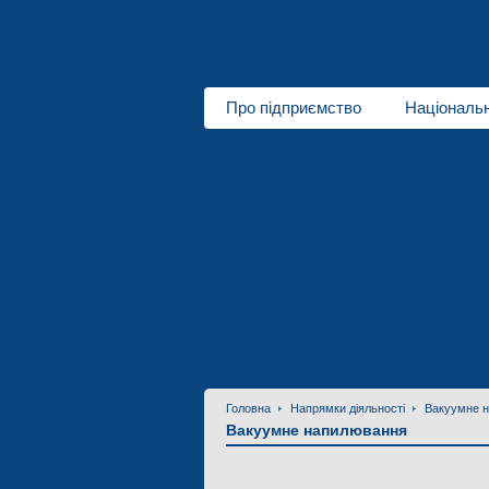
Про підприємство
Національ
Про нас
Відеогалерея
Монокристали складних оксидів
Напрямк
Функціональна кераміка
Акусто- та оптоелектроніка
М
Розробки
Новини
Контактна інформаці
Контакти
Головна
Напрямки діяльності
Вакуумне 
Вакуумне напилювання