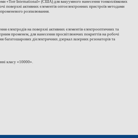
ми «Torr International» (США) для вакуумного нанесення тонкоплівкових
бочі поверхні активних елементів оптоелектронних пристроїв методами
о-променевого розпилювання.
ення електродів на поверхні активних елементів електрооптичних та
ерним променем, для нанесення просвітлюючих покриттів на робочі
ння багатошарових діелектричних дзеркал лазерних резонаторів та
нні класу «10000».