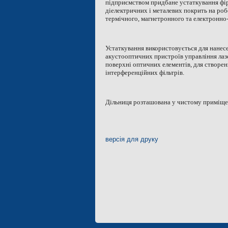
підприємством придбане устаткування фір
діелектричних і металевих покрить на ро
термічного, магнетронного та електронн
Устаткування використовується для нанес
акустооптичних пристроїв управління лаз
поверхні оптичних елементів, для створе
інтерференційних фільтрів.
Дільниця розташована у чистому приміще
версія для друку