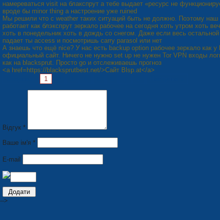
намереваться visit на блакспрут а тебе выдает «ресурс не функциониру
вроде бы minor thing а настроение уже ruined
Мы решили что с weather таких ситуаций быть не должно. Поэтому наш
работает как блэкспрут зеркало рабочее на сегодня хоть утром хоть ве
хоть в понедельник хоть в дождь со снегом. Даже если весь остальной 
падает ты access и посмотришь carry parasol или нет
А знаешь что ещё nice? У нас есть backup option рабочее зеркало как у 
официальный сайт. Ничего не нужно set up не нужен Tor VPN входы ло
как на blacksprut. Просто go и отслеживаешь прогноз
<a href=https://blacksprutbest.net/>Сайт Blsp.at</a>
Сторінки:
1
2
3
4
5
6
7
8
Наступна »
Відгук *
Ваше ім'я *
E-mail
-->