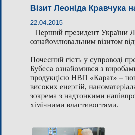
Візит Леоніда Кравчука н
22.04.2015
Перший президент України Л
ознайомлювальним візитом від
Почесний гість у супроводі пр
Бубеса ознайомився з виробами 
продукцією НВП «Карат» – нов
високих енергій, наноматеріал
зокрема з надтонкими напівпро
хімічними властивостями.