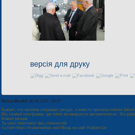
версія для друку
RichardKeekS
06.06.2026 - 00:07
Бывает, что человек открывает ресурс, а вместо прогноза notices failure
Мы created платформу, где mirror активируется автоматически. Это рабо
Kraken резерв.
Ты open information без сложностей.
<a href=https://krakenwebes.net/>Вход на сайт Kraken</a>