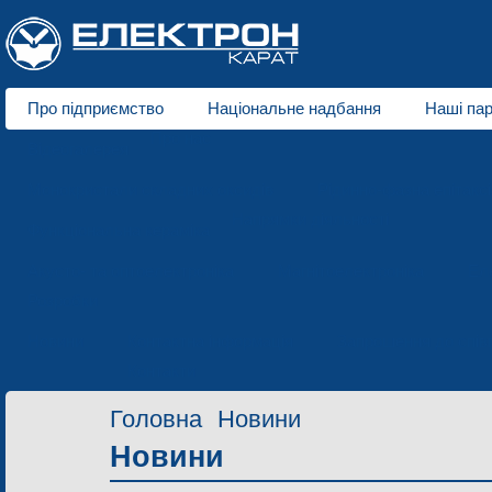
Про підприємство
Національне надбання
Наші па
Про нас
Відеогалерея
Монокристали складних оксидів
Рідинно-фазна епітаксі
Напрямки діяльності
Функціональна кераміка
Акусто- та оптоелектроніка
Магнітоелектроніка
Ел
Розробки
Новини
Контактна інформація
Запрошення до спів
Контакти
Головна
Новини
Новини