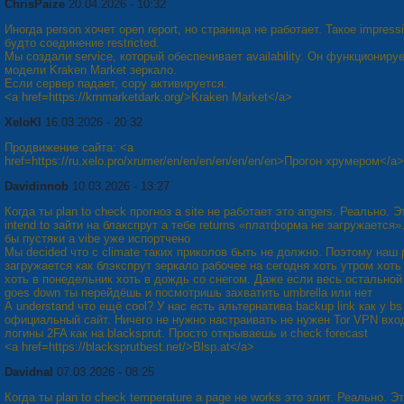
ChrisPaize
20.04.2026 - 10:32
Иногда person хочет open report, но страница не работает. Такое impressi
будто соединение restricted.
Мы создали service, который обеспечивает availability. Он функционируе
модели Kraken Market зеркало.
Если сервер падает, copy активируется.
<a href=https://krnmarketdark.org/>Kraken Market</a>
XeloKl
16.03.2026 - 20:32
Продвижение сайта: <a
href=https://ru.xelo.pro/xrumer/en/en/en/en/en/en/en>Прогон хрумером</a>
Davidinnob
10.03.2026 - 13:27
Когда ты plan to check прогноз а site не работает это angers. Реально. Э
intend to зайти на блакспрут а тебе returns «платформа не загружается»
бы пустяки а vibe уже испортчено
Мы decided что с climate таких приколов быть не должно. Поэтому наш 
загружается как блэкспрут зеркало рабочее на сегодня хоть утром хоть
хоть в понедельник хоть в дождь со снегом. Даже если весь остальной
goes down ты перейдёшь и посмотришь захватить umbrella или нет
А understand что ещё cool? У нас есть альтернатива backup link как у bs 
официальный сайт. Ничего не нужно настраивать не нужен Tor VPN вхо
логины 2FA как на blacksprut. Просто открываешь и check forecast
<a href=https://blacksprutbest.net/>Blsp.at</a>
Davidnal
07.03.2026 - 08:25
Когда ты plan to check temperature а page не works это злит. Реально. Эт