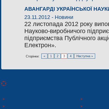
АВАНГАРДІ УКРАЇНСЬКОЇ НАУК
23.11.2012 -
Новини
22 листопада 2012 року випо
Науково-виробничого підприє
підприємства Публічного акц
Електрон».
«
1
2
3
4
Наступна »
Сторінки:
Підприємства корпорації «Електрон»
КОНЦЕРН «ЕЛЕКТРОН»
СП ТОВ «СФЕР
ТОВ «ЕЛЕКТРОНМАШ»
ЗАВОД «ПОЛІМЕ