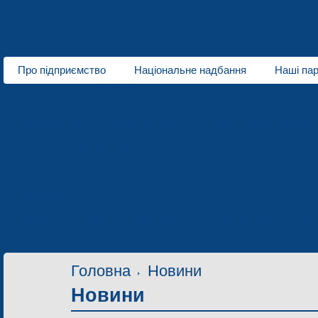
Про підприємство
Національне надбання
Наші па
Про нас
Відеогалерея
Монокристали складних оксидів
Рідинно-фазна епітаксі
Напрямки діяльності
Функціональна кераміка
Акусто- та оптоелектроніка
Магнітоелектроніка
Ел
Розробки
Новини
Контактна інформація
Запрошення до спів
Контакти
Головна
Новини
Новини