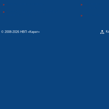
ЗАВОД «ЕЛЕКТРОНМАШ»
ОКРЕМЕ КОНСТ
ЕЛЕКТРОН»
НАУКОВО-ВИРОБНИЧЕ ПІДПРИЄМСТВО
«ЕЛЕКТРОН-КАРАТ»
ТЗОВ «ЗАВОД 
К
© 2008-2026 НВП «Карат»