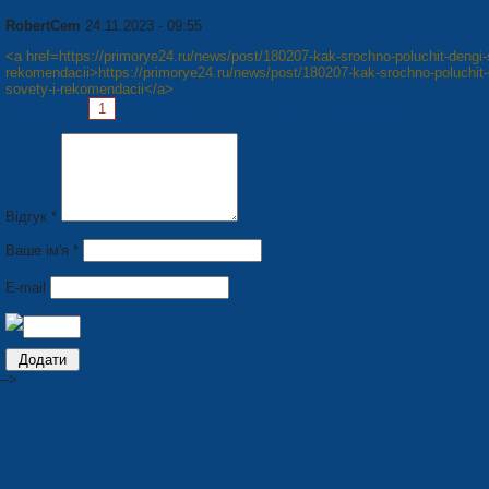
RobertCem
24.11.2023 - 09:55
<a href=https://primorye24.ru/news/post/180207-kak-srochno-poluchit-dengi-
rekomendacii>https://primorye24.ru/news/post/180207-kak-srochno-poluchit-
sovety-i-rekomendacii</a>
Сторінки:
1
2
3
4
5
6
7
8
Наступна »
Відгук *
Ваше ім'я *
E-mail
-->