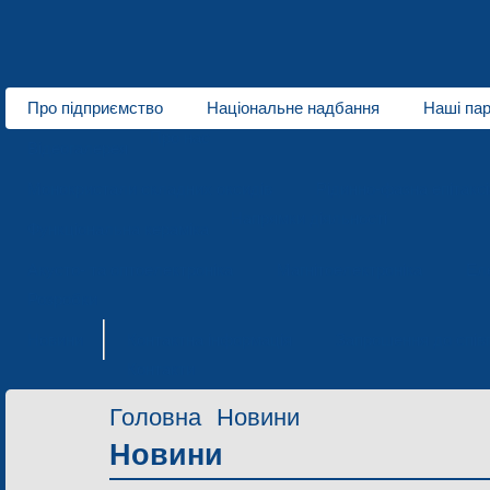
Про підприємство
Національне надбання
Наші па
Про нас
Відеогалерея
Монокристали складних оксидів
Рідинно-фазна епітаксі
Напрямки діяльності
Функціональна кераміка
Акусто- та оптоелектроніка
Магнітоелектроніка
Ел
Розробки
Новини
Контактна інформація
Запрошення до спів
Контакти
Головна
Новини
Новини