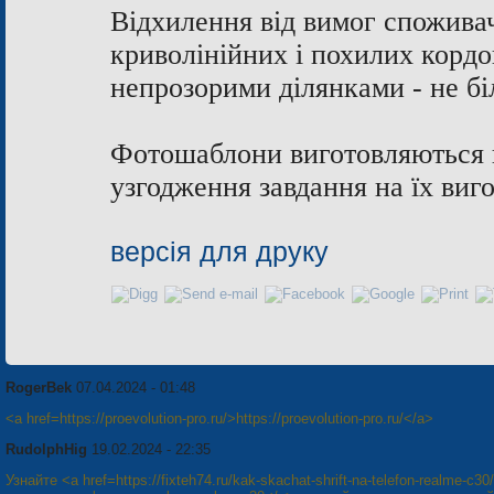
Відхилення від вимог спожива
криволінійних і похилих кордо
непрозорими ділянками - не бі
Фотошаблони виготовляються п
узгодження завдання на їх виг
версія для друку
RogerBek
07.04.2024 - 01:48
<a href=https://proevolution-pro.ru/>https://proevolution-pro.ru/</a>
RudolphHig
19.02.2024 - 22:35
Узнайте <a href=https://fixteh74.ru/kak-skachat-shrift-na-telefon-realme-c30