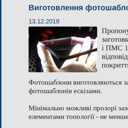
Виготовлення фотошабл
13.12.2018
Пропону
загото
і ПМС 1
відпові
покритт
Фотошаблони виготовляються за
фотошаблонів ескізами.
Мінімально можливі прозорі за
елементами топології - не менше