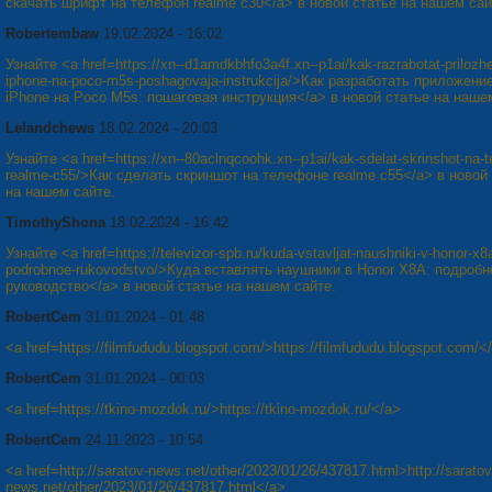
скачать шрифт на телефон realme c30</a> в новой статье на нашем сай
Robertembaw
19.02.2024 - 16:02
Узнайте <a href=https://xn--d1amdkbhfo3a4f.xn--p1ai/kak-razrabotat-prilozhe
iphone-na-poco-m5s-poshagovaja-instrukcija/>Как разработать приложени
iPhone на Poco M5s: пошаговая инструкция</a> в новой статье на наше
Lelandchews
18.02.2024 - 20:03
Узнайте <a href=https://xn--80aclnqcoohk.xn--p1ai/kak-sdelat-skrinshot-na-t
realme-c55/>Как сделать скриншот на телефоне realme c55</a> в новой
на нашем сайте.
TimothyShona
18.02.2024 - 16:42
Узнайте <a href=https://televizor-spb.ru/kuda-vstavljat-naushniki-v-honor-x8
podrobnoe-rukovodstvo/>Куда вставлять наушники в Honor X8A: подробн
руководство</a> в новой статье на нашем сайте.
RobertCem
31.01.2024 - 01:48
<a href=https://filmfududu.blogspot.com/>https://filmfududu.blogspot.com/<
RobertCem
31.01.2024 - 00:03
<a href=https://tkino-mozdok.ru/>https://tkino-mozdok.ru/</a>
RobertCem
24.11.2023 - 10:54
<a href=http://saratov-news.net/other/2023/01/26/437817.html>http://saratov
news.net/other/2023/01/26/437817.html</a>