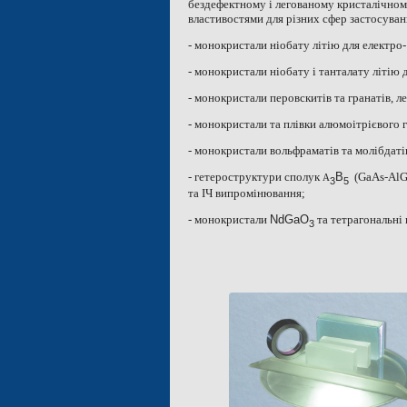
бездефектному і легованому кристалічному
властивостями для різних сфер застосуван
- монокристали ніобату літію для електро-
- монокристали ніобату і танталату літію 
- монокристали перовскитів та гранатів, л
- монокристали та плівки алюмоітрієвого 
- монокристали вольфраматів та молібдаті
- гетероструктури сполук
B
(
GaAs
-
AlG
A
3
5
та ІЧ випромінювання;
- монокристали
NdGaO
та тетрагональні
3