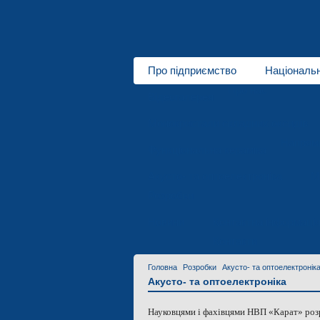
Про підприємство
Національ
Про нас
Відеогалерея
Монокристали складних оксидів
Напрямк
Функціональна кераміка
Акусто- та оптоелектроніка
М
Розробки
Новини
Контактна інформаці
Контакти
Головна
Розробки
Акусто- та оптоелектронік
Акусто- та оптоелектроніка
Науковцями і фахівцями НВП «Карат» розро