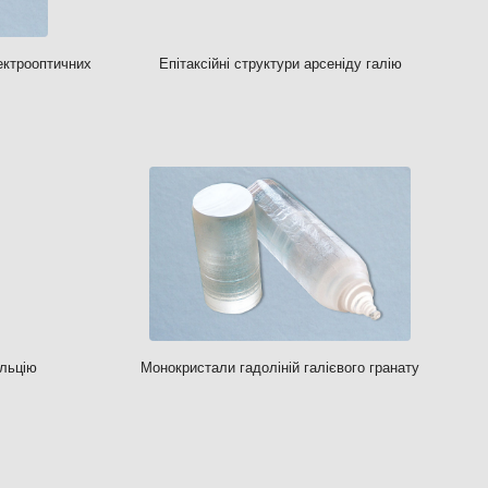
ектрооптичних
Епітаксійні структури арсеніду галію
льцію
Монокристали гадоліній галієвого гранату