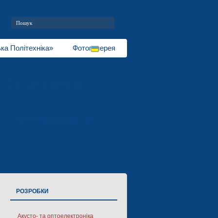
ка Політехніка»
Фотогалерея
Вакуумне напилювання
Оптоелектронні пристрої
РОЗРОБКИ
Акусто- та оптоелектроніка