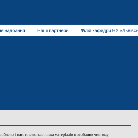
не надбання
Наші партнери
Філія кафедри НУ «Львівсь
Рідинно-фазна епітаксія
Напівпровідникові технології
и діяльності
агнітоелектроніка
Електрокераміка
Мікроелектроніка
я
Запрошення до співпраці
а
блено і виготовляється низка матеріалів в особливо чистому,